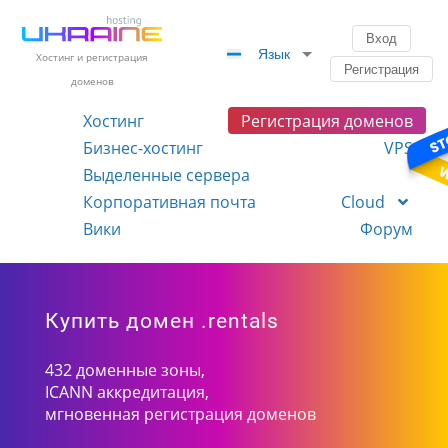
Вход
Язык
Хостинг и регистрация
Регистрация
доменов
Хостинг
Регистрация доменов
Бизнес-хостинг
VPS
Выделенные сервера
Корпоративная почта
Cloud
Вики
Форум
Купить домен .rentals
432 доменные зоны,
ICANN аккредитация,
мгновенная регистрация доменов