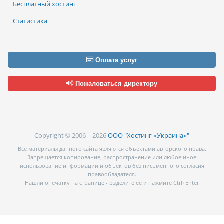
Бесплатный хостинг
Статистика
Оплата услуг
Пожаловаться директору
Copyright © 2006—2026
ООО "Хостинг «Украина»"
Все материалы данного сайта являются объектами авторского права.
Запрещается копирование, распространение или любое иное
использование информации и объектов без письменного согласия
правообладателя.
Нашли опечатку на странице - выделите ее и нажмите Ctrl+Enter