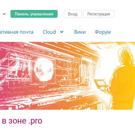
Панель управления
Вход
Регистрация
ативная почта
Cloud
Вики
Форум
в зоне .pro