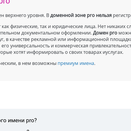
pro
ен верхнего уровня. В
доменной зоне
pro
нельзя
регистр
 как физические, так и юридические лица. Нет никаких с
лнительном документальном оформлении.
Домен
pro
можно
уг, в качестве рекламной или информационной площадк
м его универсальность и коммерческая привлекательнос
торые хотят информировать о своих товарах иуслугах.
ическим, в нем возможны
премиум имена
.
го имени pro?