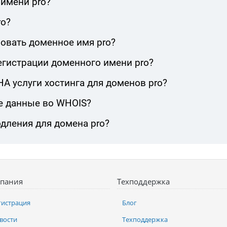
 имени pro?
ro?
овать доменное имя pro?
егистрации доменного имени pro?
 услуги хостинга для доменов pro?
е данные во WHOIS?
дления для домена pro?
пания
Техподдержка
гистрация
Блог
вости
Техподдержка