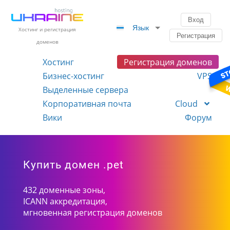
Вход
Язык
Хостинг и регистрация
Регистрация
доменов
Хостинг
Регистрация доменов
Бизнес-хостинг
VPS
Выделенные сервера
Корпоративная почта
Cloud
Вики
Форум
Купить домен .pet
432 доменные зоны,
ICANN аккредитация,
мгновенная регистрация доменов