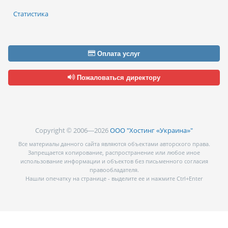
Статистика
Оплата услуг
Пожаловаться директору
Copyright © 2006—2026
ООО "Хостинг «Украина»"
Все материалы данного сайта являются объектами авторского права.
Запрещается копирование, распространение или любое иное
использование информации и объектов без письменного согласия
правообладателя.
Нашли опечатку на странице - выделите ее и нажмите Ctrl+Enter