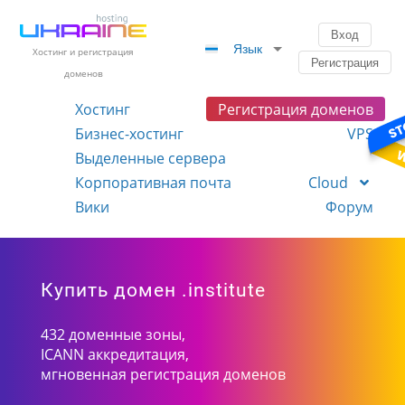
Вход
Язык
Хостинг и регистрация
Регистрация
доменов
Хостинг
Регистрация доменов
Бизнес-хостинг
VPS
Выделенные сервера
Корпоративная почта
Cloud
Вики
Форум
Купить домен .institute
432 доменные зоны,
ICANN аккредитация,
мгновенная регистрация доменов