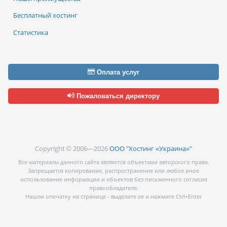
Бесплатный хостинг
Статистика
Оплата услуг
Пожаловаться директору
Copyright © 2006—2026
ООО "Хостинг «Украина»"
Все материалы данного сайта являются объектами авторского права.
Запрещается копирование, распространение или любое иное
использование информации и объектов без письменного согласия
правообладателя.
Нашли опечатку на странице - выделите ее и нажмите Ctrl+Enter