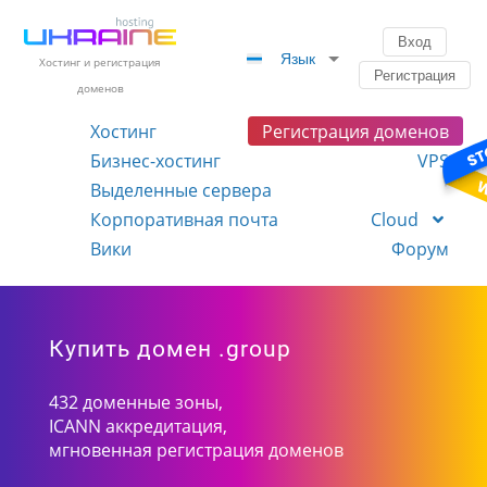
Вход
Язык
Хостинг и регистрация
Регистрация
доменов
Хостинг
Регистрация доменов
Бизнес-хостинг
VPS
Выделенные сервера
Корпоративная почта
Cloud
Вики
Форум
Купить домен .group
432 доменные зоны,
ICANN аккредитация,
мгновенная регистрация доменов