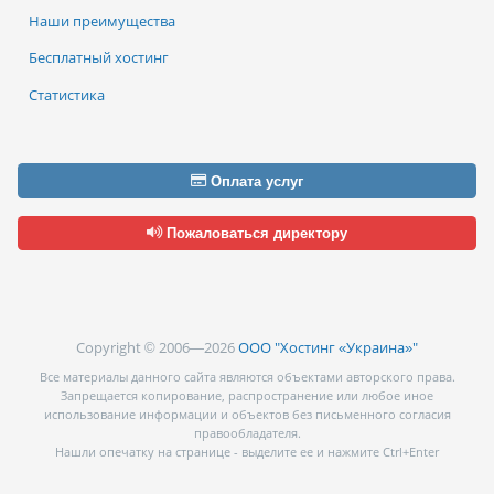
Наши преимущества
Бесплатный хостинг
Статистика
Оплата услуг
Пожаловаться директору
Copyright © 2006—2026
ООО "Хостинг «Украина»"
Все материалы данного сайта являются объектами авторского права.
Запрещается копирование, распространение или любое иное
использование информации и объектов без письменного согласия
правообладателя.
Нашли опечатку на странице - выделите ее и нажмите Ctrl+Enter