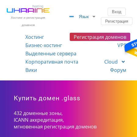
Вход
Язык
Хостинг и регистрация
Регистрация
доменов
Хостинг
Регистрация доменов
Бизнес-хостинг
VPS
Выделенные сервера
Корпоративная почта
Cloud
Вики
Форум
Купить домен .glass
432 доменные зоны,
ICANN аккредитация,
мгновенная регистрация доменов