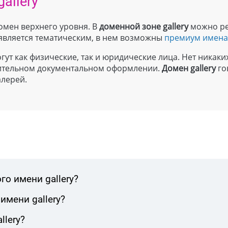
allery
домен верхнего уровня. В
доменной зоне
gallery
можно ре
является тематическим, в нем возможны
премиум имен
гут как физические, так и юридические лица. Нет никаки
лнительном документальном оформлении.
Домен
gallery
го
алерей.
о имени gallery?
имени gallery?
llery?