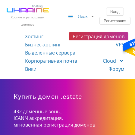
Вход
Язык
Хостинг и регистрация
Регистрация
доменов
Хостинг
Регистрация доменов
Бизнес-хостинг
VPS
Выделенные сервера
Корпоративная почта
Cloud
Вики
Форум
Купить домен .estate
432 доменные зоны,
ICANN аккредитация,
мгновенная регистрация доменов