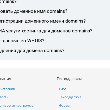
omains?
ровать доменное имя domains?
егистрации доменного имени domains?
 услуги хостинга для доменов domains?
е данные во WHOIS?
одления для домена domains?
пания
Техподдержка
гистрация
Блог
вости
Техподдержка
ртнерская программа
Форум