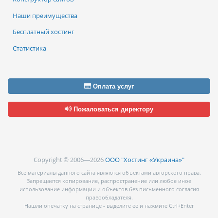
Наши преимущества
Бесплатный хостинг
Статистика
Оплата услуг
Пожаловаться директору
Copyright © 2006—2026
ООО "Хостинг «Украина»"
Все материалы данного сайта являются объектами авторского права.
Запрещается копирование, распространение или любое иное
использование информации и объектов без письменного согласия
правообладателя.
Нашли опечатку на странице - выделите ее и нажмите Ctrl+Enter