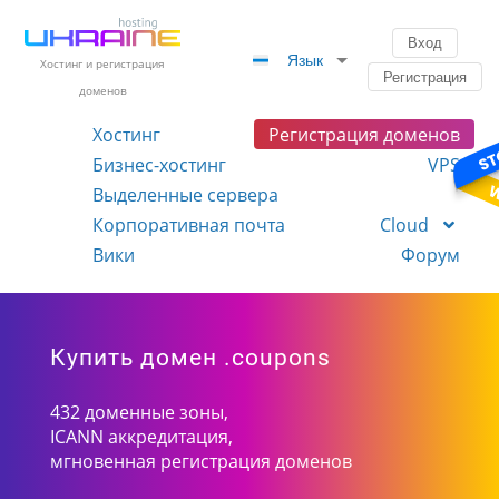
Вход
Язык
Хостинг и регистрация
Регистрация
доменов
Хостинг
Регистрация доменов
Бизнес-хостинг
VPS
Выделенные сервера
Корпоративная почта
Cloud
Вики
Форум
Купить домен .coupons
432 доменные зоны,
ICANN аккредитация,
мгновенная регистрация доменов