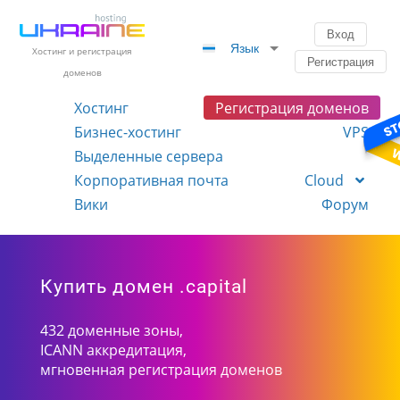
Вход
Язык
Хостинг и регистрация
Регистрация
доменов
Хостинг
Регистрация доменов
Бизнес-хостинг
VPS
Выделенные сервера
Корпоративная почта
Cloud
Вики
Форум
Купить домен .capital
432 доменные зоны,
ICANN аккредитация,
мгновенная регистрация доменов