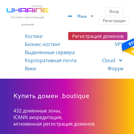
Вход
Язык
Хостинг и регистрация
Регистрация
доменов
Хостинг
Регистрация доменов
Бизнес-хостинг
VPS
Выделенные сервера
Корпоративная почта
Cloud
Вики
Форум
Купить домен .boutique
432 доменные зоны,
ICANN аккредитация,
мгновенная регистрация доменов