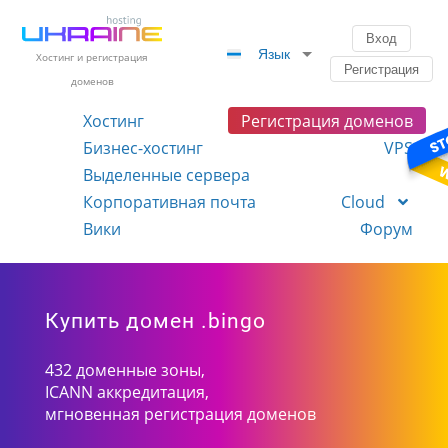
Вход
Язык
Хостинг и регистрация
Регистрация
доменов
Хостинг
Регистрация доменов
Бизнес-хостинг
VPS
Выделенные сервера
Корпоративная почта
Cloud
Вики
Форум
Купить домен .bingo
432 доменные зоны,
ICANN аккредитация,
мгновенная регистрация доменов