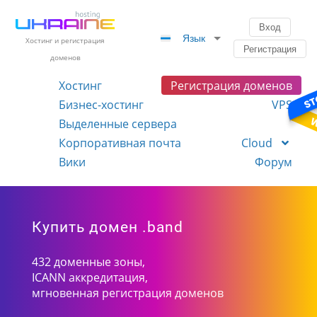
Вход
Язык
Хостинг и регистрация
Регистрация
доменов
Хостинг
Регистрация доменов
Бизнес-хостинг
VPS
Выделенные сервера
Корпоративная почта
Cloud
Вики
Форум
Купить домен .band
432 доменные зоны,
ICANN аккредитация,
мгновенная регистрация доменов