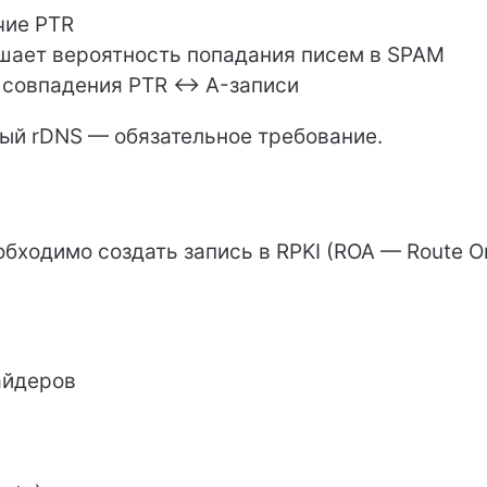
чие PTR
ышает вероятность попадания писем в SPAM
 совпадения PTR ↔ A-записи
ый rDNS — обязательное требование.
обходимо создать запись в RPKI (ROA — Route Or
айдеров