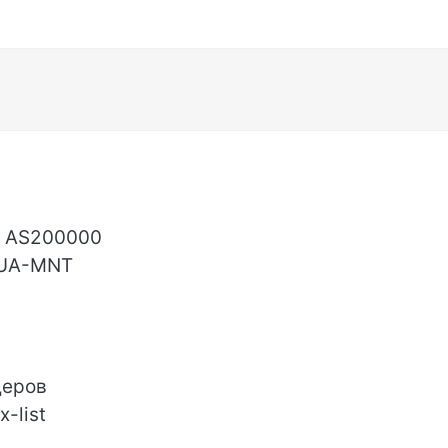
й AS200000
XUA-MNT
деров
-list