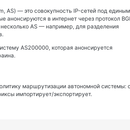
, AS) — это совокупность IP-сетей под едины
е анонсируются в интернет через протокол BG
 несколько AS — например, для разделения
в.
истему AS200000, которая анонсируется
раина.
политику маршрутизации автономной системы: с
иксы импортирует/экспортирует.