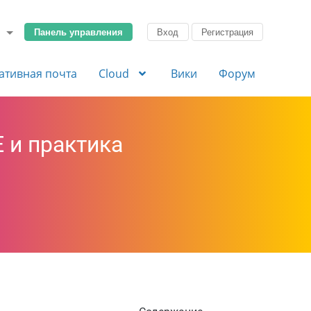
Панель управления
Вход
Регистрация
ативная почта
Cloud
Вики
Форум
E и практика