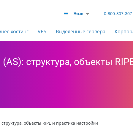
Язык
0-800-307-307
знес-хостинг
VPS
Выделенные сервера
Корпор
(AS): структура, объекты RIP
: структура, объекты RIPE и практика настройки