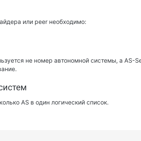
айдера или peer необходимо:
ьзуется не номер автономной системы, а AS-Se
вание.
систем
колько AS в один логический список.