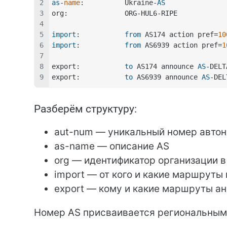
as
-
name
:          Ukraine-
AS
org:              ORG-HUL6-RIPE
import
:           
from
 AS174 action pref=
10
import
:           
from
 AS6939 action pref=
1
export:           
to
 AS174 announce 
AS
-DELT
export:           
to
 AS6939 announce 
AS
-DEL
Разберём структуру:
aut-num — уникальный номер авто
as-name — описание AS
org — идентификатор организации в
import — от кого и какие маршруты
export — кому и какие маршруты а
Номер AS присваивается региональным 