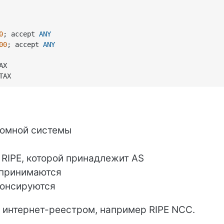
0
; accept 
ANY
00
; accept 
ANY
AX
TAX
номной системы
 RIPE, которой принадлежит AS
 принимаются
нонсируются
интернет-реестром, например RIPE NCC.