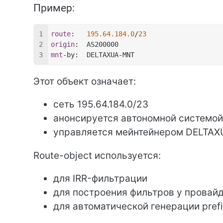
Пример:
route
:   
195.64.184.0
/
23
origin
:  AS200000
mnt
-by:  DELTAXUA-MNT
Этот объект означает:
сеть 195.64.184.0/23
анонсируется автономной системо
управляется мейнтейнером DELTA
Route-object используется:
для IRR-фильтрации
для построения фильтров у провай
для автоматической генерации prefix