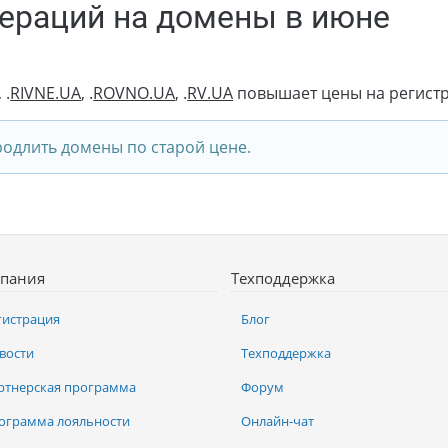
ераций на домены в июне
, .
RIVNE.UA
, .
ROVNO.UA
, .
RV.UA
повышает цены на регистр
родлить домены по старой цене.
пания
Техподдержка
гистрация
Блог
вости
Техподдержка
ртнерская программа
Форум
ограмма лояльности
Онлайн-чат