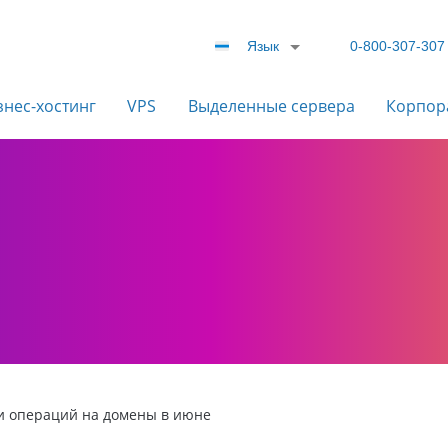
Язык
0-800-307-307
знес-хостинг
VPS
Выделенные сервера
Корпор
и операций на домены в июне