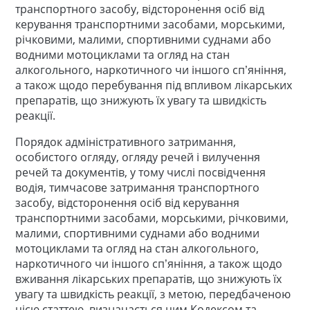
транспортного засобу, відсторонення осіб від
керування транспортними засобами, морськими,
річковими, малими, спортивними суднами або
водними мотоциклами та огляд на стан
алкогольного, наркотичного чи іншого сп’яніння,
а також щодо перебування під впливом лікарських
препаратів, що знижують їх увагу та швидкість
реакції.
Порядок адміністративного затримання,
особистого огляду, огляду речей і вилучення
речей та документів, у тому числі посвідчення
водія, тимчасове затримання транспортного
засобу, відсторонення осіб від керування
транспортними засобами, морськими, річковими,
малими, спортивними суднами або водними
мотоциклами та огляд на стан алкогольного,
наркотичного чи іншого сп’яніння, а також щодо
вживання лікарських препаратів, що знижують їх
увагу та швидкість реакції, з метою, передбаченою
цією статтею, визначається цим Кодексом та