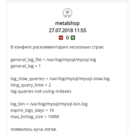
metalshop
27.07.2018 11:55
0
В конфиге раскомментарил несколько строк:
general_log_file = /var/log/mysql/mysql.log
general_log = 1
log_slow_queries = /var/log/mysql/mysql-slow.log
long_query_time = 2
log-queries-not-using-indexes
log_bin = /var/log/mysql/mysql-bin.log
expire_logs_days = 10
max_binlog_size = 100M
появилось куча логов.