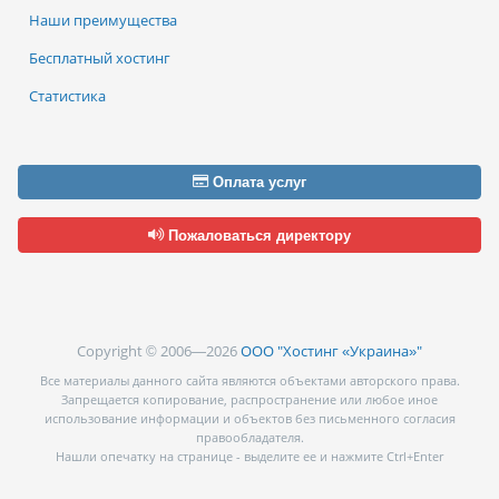
Наши преимущества
Бесплатный хостинг
Статистика
Оплата услуг
Пожаловаться директору
Copyright © 2006—2026
ООО "Хостинг «Украина»"
Все материалы данного сайта являются объектами авторского права.
Запрещается копирование, распространение или любое иное
использование информации и объектов без письменного согласия
правообладателя.
Нашли опечатку на странице - выделите ее и нажмите Ctrl+Enter