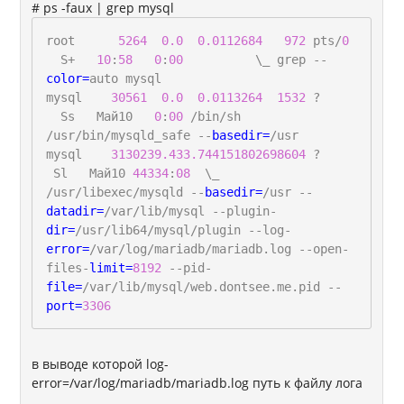
# ps -faux | grep mysql
root
5264
0.0
0.0
112684
972
pts/
0
S+
10
:
58
0
:
00
\_ grep --
color=
auto mysql
mysql
30561
0.0
0.0
113264
1532
?
Ss Май10
0
:
00
/bin/sh
/usr/bin/mysqld_safe --
basedir=
/usr
mysql
31302
39.4
33.7
4415180
2698604
?
Sl Май10
44334
:
08
\_
/usr/libexec/mysqld --
basedir=
/usr --
datadir=
/var/lib/mysql --plugin-
dir=
/usr/lib64/mysql/plugin --log-
error=
/var/log/mariadb/mariadb.log --open-
files-
limit=
8192
--pid-
file=
/var/lib/mysql/web.dontsee.me.pid --
port=
3306
в выводе которой log-
error=/var/log/mariadb/mariadb.log путь к файлу лога