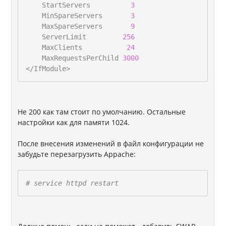
StartServers
3
MinSpareServers
3
MaxSpareServers
9
ServerLimit
256
MaxClients
24
MaxRequestsPerChild
3000
</IfModule>
Не 200 как там стоит по умолчанию. Остальные
настройки как для памяти 1024.
После внесения изменений в файл конфигурации не
забудьте перезагрузить Appache:
# service httpd restart