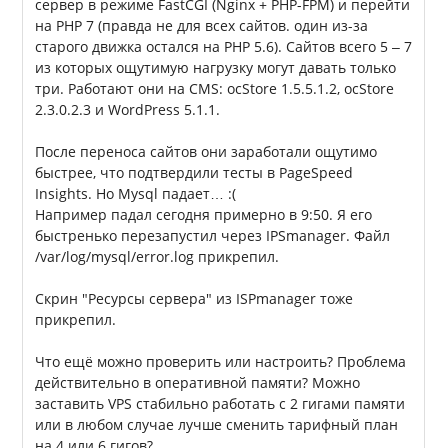
сервер в режиме FastCGI (Nginx + PHP-FPM) и перейти
на PHP 7 (правда не для всех сайтов. один из-за
старого движка остался на PHP 5.6). Сайтов всего 5 – 7
из которых ощутимую нагрузку могут давать только
три. Работают они на CMS: ocStore 1.5.5.1.2, ocStore
2.3.0.2.3 и WordPress 5.1.1.
После переноса сайтов они заработали ощутимо
быстрее, что подтвердили тесты в PageSpeed
Insights. Но Mysql падает… :(
Например падал сегодня примерно в 9:50. Я его
быстренько перезапустил через IPSmanager. Файл
/var/log/mysql/error.log прикрепил.
Скрин "Ресурсы сервера" из ISPmanager тоже
прикрепил.
Что ещё можно проверить или настроить? Проблема
действительно в оперативной памяти? Можно
заставить VPS стабильно работать с 2 гигами памяти
или в любом случае лучше сменить тарифный план
на 4 или 6 гигов?