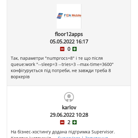
floor12apps
05.05.2022 16:17
0
Так, параметри "numprocs=8" і те що після
queue:work "--sleep=3 --tries=3 --max-time=3600"
конфігурується під потреби, не завжди треба 8
воркерів
karlov
29.06.2022 10:28
2
На бізнес-хостингу додана підтримка Supervisor.