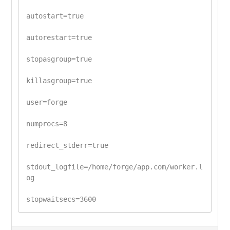
autostart=true
autorestart=true
stopasgroup=true
killasgroup=true
user=forge
numprocs=8
redirect_stderr=true
stdout_logfile=/home/forge/app.com/worker.l
og
stopwaitsecs=3600