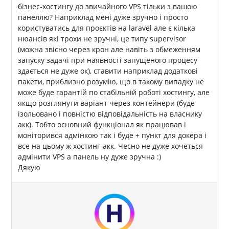
бізнес-хостингу до звичайного VPS тільки з вашою
панеллю? Наприклад мені дуже зручно і просто
користуватись для проєктів на laravel але є кілька
нюансів які трохи не зручні, це типу supervisor
(можна звісно через крон але навіть з обмеженням
запуску задачі при наявності запущеного процесу
здається не дуже ок), ставити наприклад додаткові
пакети, приблизно розумію, що в такому випадку не
може буде гарантій по стабільній роботі хостингу, але
якщо розглянути варіант через контейнери (буде
ізольовано і повністю відповідальність на власнику
акк). Тобто основний функціонал як працював і
моніторився адмінкою так і буде + пункт для докера і
все на цьому ж хостинг-акк. Чесно не дуже хочеться
адмінити VPS а панель ну дуже зручна :)
Дякую