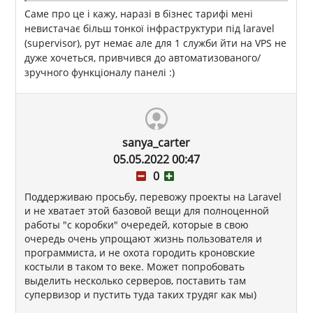
Саме про це і кажу, наразі в бізнес тарифі мені
невистачає більш тонкої інфраструктури під laravel
(supervisor), рут немає але для 1 служби йти на VPS не
дуже хочеться, привчився до автоматизованого/
зручного функціоналу панелі :)
sanya_carter
05.05.2022 00:47
0
Поддерживаю просьбу, перевожу проекты на Laravel
и не хватает этой базовой вещи для полноценной
работы "с коробки" очередей, которые в свою
очередь очень упрощают жизнь пользователя и
программиста, и не охота городить кроновские
костыли в таком то веке. Может попробовать
выделить несколько серверов, поставить там
супервизор и пустить туда таких трудяг как мы)