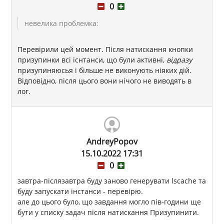
0
невелика проблемка:
Перевірили цей момент. Після натискання кнопки
призупинки всі існтанси, що були активні,
відразу
призупиняюсья і більше не виконують ніяких дій.
Відповідно, після цього вони нічого не виводять в
лог.
AndreyPopov
15.10.2022 17:31
0
завтра-післязавтра буду заново генерувати lscache та
буду запускати інстанси - перевірю.
але до цього було, що завдання могло пів-години ще
бути у списку задач після натискання Призупинити.