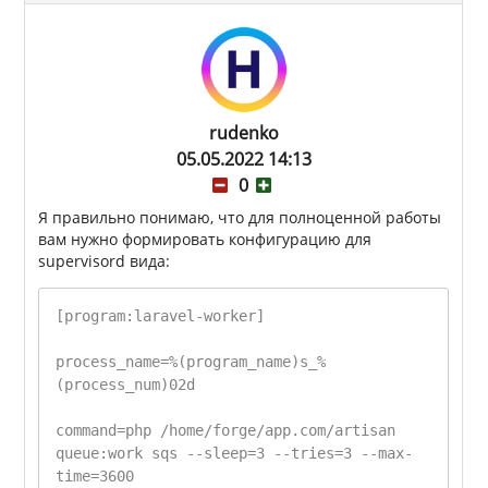
rudenko
05.05.2022 14:13
0
Я правильно понимаю, что для полноценной работы
вам нужно формировать конфигурацию для
supervisord вида:
[program:laravel-worker]
process_name=%(program_name)s_%
(process_num)02d
command=php /home/forge/app.com/artisan
queue:work sqs --sleep=3 --tries=3 --max-
time=3600