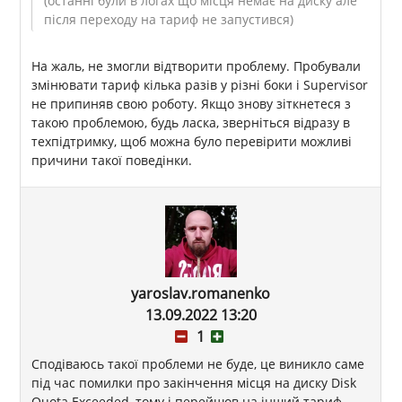
(останні були в логах що місця немає на диску але
після переходу на тариф не запустився)
На жаль, не змогли відтворити проблему. Пробували
змінювати тариф кілька разів у різні боки і Supervisor
не припиняв свою роботу. Якщо знову зіткнетеся з
такою проблемою, будь ласка, зверніться відразу в
техпідтримку, щоб можна було перевірити можливі
причини такої поведінки.
yaroslav.romanenko
13.09.2022 13:20
1
Сподіваюсь такої проблеми не буде, це виникло саме
під час помилки про закінчення місця на диску Disk
Quota Exceeded, тому і перейшов на інший тариф