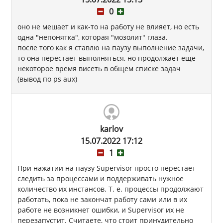
0
оно не мешает и как-то на работу не влияет, но есть
одна "непонятка", которая "мозолит" глаза.
после того как я ставлю на паузу выполнение задачи,
то она перестает выполняться, но продолжает еще
некоторое время висеть в общем списке задач
(вывод по ps aux)
karlov
15.07.2022 17:12
1
При нажатии на паузу Supervisor просто перестаёт
следить за процессами и поддерживать нужное
количество их инстансов. Т. е. процессы продолжают
работать, пока не закончат работу сами или в их
работе не возникнет ошибки, и Supervisor их не
перезапустит. Считаете, что стоит принудительно