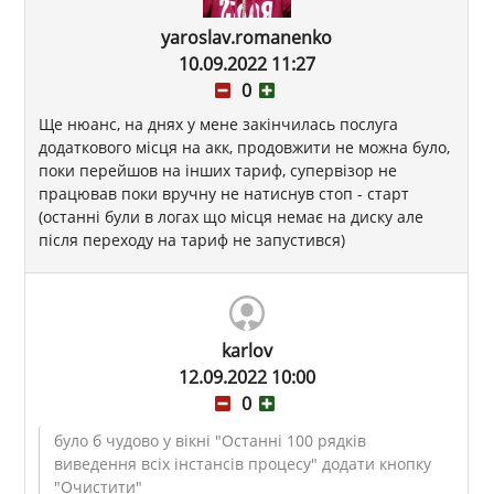
yaroslav.romanenko
10.09.2022 11:27
0
Ще нюанс, на днях у мене закінчилась послуга
додаткового місця на акк, продовжити не можна було,
поки перейшов на інших тариф, супервізор не
працював поки вручну не натиснув стоп - старт
(останні були в логах що місця немає на диску але
після переходу на тариф не запустився)
karlov
12.09.2022 10:00
0
було б чудово у вікні "Останні 100 рядків
виведення всіх інстансів процесу" додати кнопку
"Очистити"