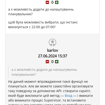
0
а є можливість додати до налаштуваннь
планувальник?
щоб була можливисть вибрати, що інстанс
виконується с 22:00 до 07:00?
karlov
27.06.2024 15:37
0
а є можливість додати до налаштуваннь
планувальник?
На даний момент впровадження такої функції не
планується. Але ви можете самостійно організвуати
таку поведінку за допомогою API: створити скрипт,
який буде викликати цей метод —
Вход
— і вмикати
або вимикати процес Supervisor, та встановити
запуск цього скрипту через cron за потрібним вам