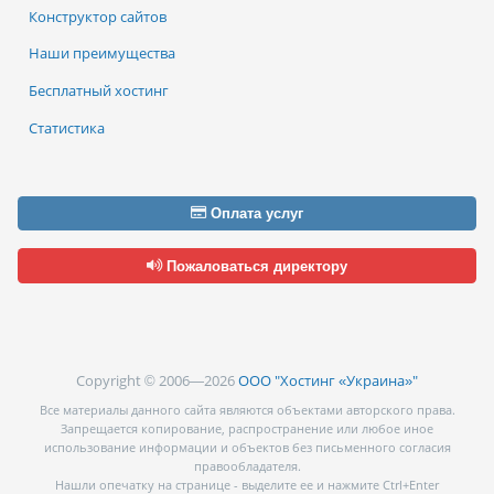
Конструктор сайтов
Наши преимущества
Бесплатный хостинг
Статистика
Оплата услуг
Пожаловаться директору
Copyright © 2006—2026
ООО "Хостинг «Украина»"
Все материалы данного сайта являются объектами авторского права.
Запрещается копирование, распространение или любое иное
использование информации и объектов без письменного согласия
правообладателя.
Нашли опечатку на странице - выделите ее и нажмите Ctrl+Enter