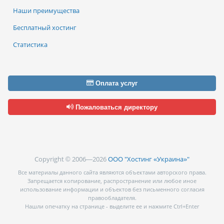
Наши преимущества
Бесплатный хостинг
Статистика
Оплата услуг
Пожаловаться директору
Copyright © 2006—2026
ООО "Хостинг «Украина»"
Все материалы данного сайта являются объектами авторского права.
Запрещается копирование, распространение или любое иное
использование информации и объектов без письменного согласия
правообладателя.
Нашли опечатку на странице - выделите ее и нажмите Ctrl+Enter