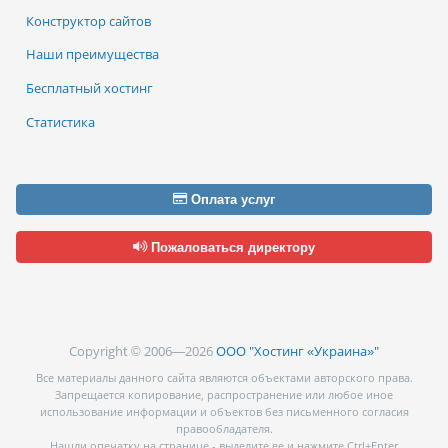
Конструктор сайтов
Наши преимущества
Бесплатный хостинг
Статистика
Оплата услуг
Пожаловаться директору
Copyright © 2006—2026
ООО "Хостинг «Украина»"
Все материалы данного сайта являются объектами авторского права.
Запрещается копирование, распространение или любое иное
использование информации и объектов без письменного согласия
правообладателя.
Нашли опечатку на странице - выделите ее и нажмите Ctrl+Enter