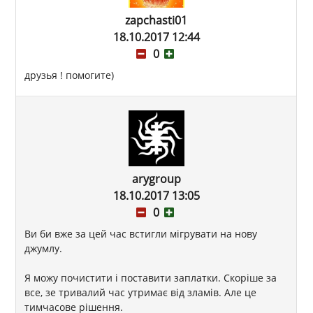
zapchasti01
18.10.2017 12:44
0
друзья ! помогите)
arygroup
18.10.2017 13:05
0
Ви би вже за цей час встигли мігрувати на нову
джумлу.
Я можу почистити і поставити заплатки. Скоріше за
все, зе тривалий час утримає від зламів. Але це
тимчасове рішення.