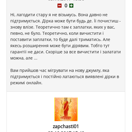
0
Ні, лагодити стару я не візьмусь. Вона давно не
підтримується. Дірка може бути будь де. Її почистиш -
знову влізе. Теоретично там є заплатки, яких у вас,
певно, не було. Теоретично, коли вичистити і
поставити заплатки, то буде далі триматись. Але
якесь розширення може бути дірявим. Тобто тут
гарантії не даси. Скоріше за все вичистити і залатати
можна, але ...
Вам прийшов час мігрувати на нову джумлу, яка
підтримується і постійно латаються виявлені дірки в
режимі онлайн.
zapchasti01