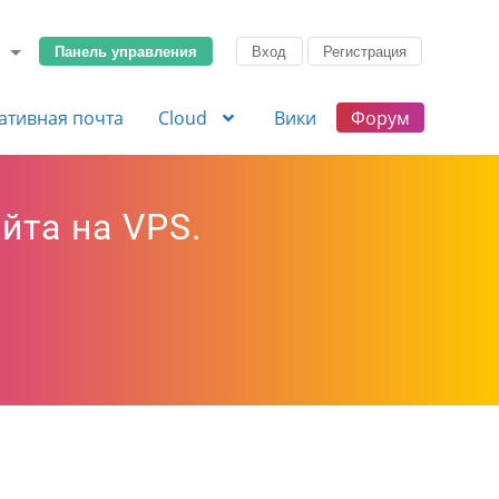
Панель управления
Вход
Регистрация
ативная почта
Cloud
Вики
Форум
йта на VPS.