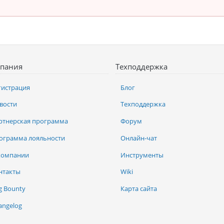
пания
Техподдержка
гистрация
Блог
вости
Техподдержка
ртнерская программа
Форум
ограмма лояльности
Онлайн-чат
компании
Инструменты
нтакты
Wiki
g Bounty
Карта сайта
angelog