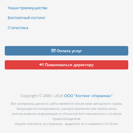
Наши преимущества
Бесплатный хостинг
Статистика
Оплата услуг
Пожаловаться директору
Copyright © 2006—2026
ООО "Хостинг «Украина»"
Все материалы данного сайта являются объектами авторского права.
Запрещается копирование, распространение или любое иное
использование информации и объектов без письменного согласия
правообладателя.
Нашли опечатку на странице - выделите ее и нажмите Ctrl+Enter