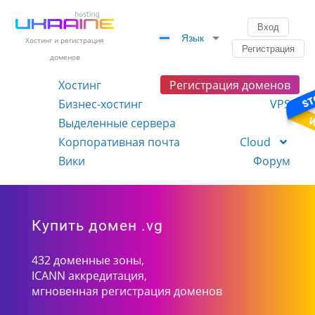
Вход
Язык
Хостинг и регистрация
Регистрация
доменов
Хостинг
Регистрация доменов
Бизнес-хостинг
VPS
Выделенные сервера
Корпоративная почта
Cloud
Вики
Форум
Купить домен .vg
432 доменные зоны,
ICANN аккредитация,
мгновенная регистрация доменов