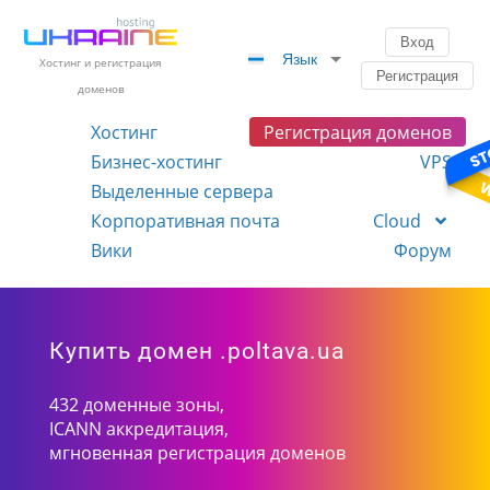
Вход
Язык
Хостинг и регистрация
Регистрация
доменов
Хостинг
Регистрация доменов
Бизнес-хостинг
VPS
Выделенные сервера
Корпоративная почта
Cloud
Вики
Форум
Купить домен .poltava.ua
432 доменные зоны,
ICANN аккредитация,
мгновенная регистрация доменов