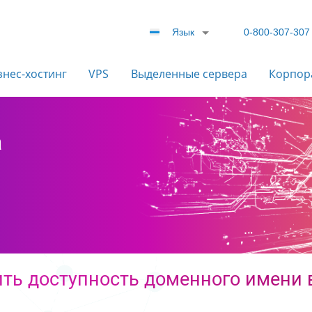
Язык
0-800-307-307
знес-хостинг
VPS
Выделенные сервера
Корпор
a
ть доступность доменного имени в