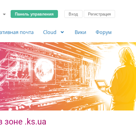
Панель управления
Вход
Регистрация
ативная почта
Cloud
Вики
Форум
 зоне .ks.ua