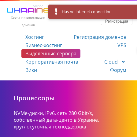
Has no internet connection
Вход
Язык
Хостинг и регистрация
Регистрация
доменов
Хостинг
Регистрация доменов
Бизнес-хостинг
VPS
Выделенные сервера
Корпоративная почта
Cloud
Вики
Форум
Процессоры
NVMe-диски, IPv6, сеть 280 Gbit/s,
собственный дата-центр в Украине,
круглосуточная техподдержка