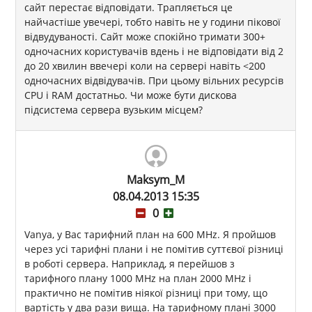
сайт перестає відповідати. Трапляється це
найчастіше увечері, тобто навіть не у години пікової
відвудуваності. Сайт може спокійно тримати 300+
одночасних користувачів вдень і не відповідати від 2
до 20 хвилин ввечері коли на сервері навіть <200
одночасних відвідувачів. При цьому вільних ресурсів
CPU і RAM достатньо. Чи може бути дискова
підсистема сервера вузьким місцем?
Maksym_M
08.04.2013 15:35
0
Vanya, у Вас тарифний план на 600 MHz. Я пройшов
через усі тарифні плани і не помітив суттєвої різниці
в роботі сервера. Наприклад, я перейшов з
тарифного плану 1000 MHz на план 2000 MHz і
практично не помітив ніякої різниці при тому, що
вартість у два рази вища. На тарифному плані 3000