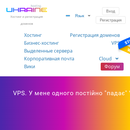
Вход
Язык
Хостинг и регистрация
Регистрация
доменов
Хостинг
Регистрация доменов
Бизнес-хостинг
VPS
Выделенные сервера
Корпоративная почта
Cloud
Вики
Форум
VPS. У мене одного постійно "падає"