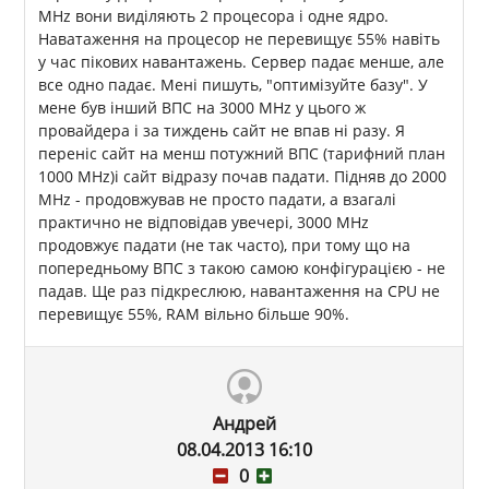
MHz вони виділяють 2 процесора і одне ядро.
Наватаження на процесор не перевищує 55% навіть
у час пікових навантажень. Сервер падає менше, але
все одно падає. Мені пишуть, "оптимізуйте базу". У
мене був інший ВПС на 3000 MHz у цього ж
провайдера і за тиждень сайт не впав ні разу. Я
переніс сайт на менш потужний ВПС (тарифний план
1000 MHz)і сайт відразу почав падати. Підняв до 2000
MHz - продовжував не просто падати, а взагалі
практично не відповідав увечері, 3000 MHz
продовжує падати (не так часто), при тому що на
попередньому ВПС з такою самою конфігурацією - не
падав. Ще раз підкреслюю, навантаження на CPU не
перевищує 55%, RAM вільно більше 90%.
Андрей
08.04.2013 16:10
0