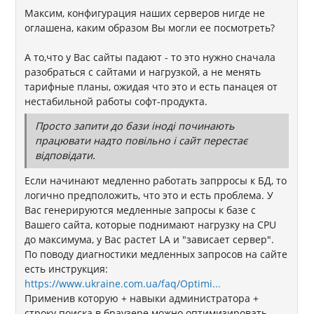
Максим, конфигурация наших серверов нигде не
оглашена, каким образом Вы могли ее посмотреть?
А то,что у Вас сайты падают - то это нужно сначала
разобраться с сайтами и нагрузкой, а не менять
тарифные планы, ожидая что это и есть панацея от
нестабильной работы софт-продукта.
Просто запити до бази іноді починають
працювати надто повільно і сайт перестає
відповідати.
Если начинают медленно работать запрросы к БД, то
логично предположить, что это и есть проблема. У
Вас генерируются медленные запросы к базе с
Вашего сайта, которые поднимают нагрузку на CPU
до максимума, у Вас растет LA и "зависает сервер".
По поводу диагностики медленных запросов на сайте
есть инструкция:
https://www.ukraine.com.ua/faq/Optimi...
Применив которую + навыки администратора +
строку поиска в браузере можно оптимизировать