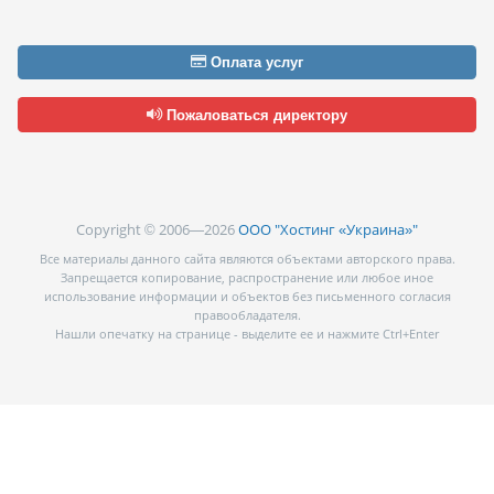
Оплата услуг
Пожаловаться директору
Copyright © 2006—2026
ООО "Хостинг «Украина»"
Все материалы данного сайта являются объектами авторского права.
Запрещается копирование, распространение или любое иное
использование информации и объектов без письменного согласия
правообладателя.
Нашли опечатку на странице - выделите ее и нажмите Ctrl+Enter