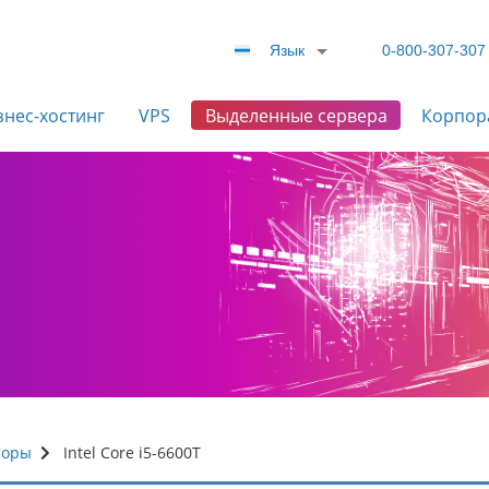
Язык
0-800-307-307
знес-хостинг
VPS
Выделенные сервера
Корпор
соры
Intel Core i5-6600T