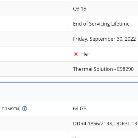
Q3'15
End of Servicing Lifetime
Friday, September 30, 2022
Нет
Thermal Solution - E98290
 памяти)
64 GB
DDR4-1866/2133, DDR3L-13