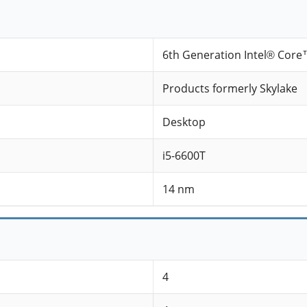
6th Generation Intel® Core
Products formerly Skylake
Desktop
i5-6600T
14 nm
4