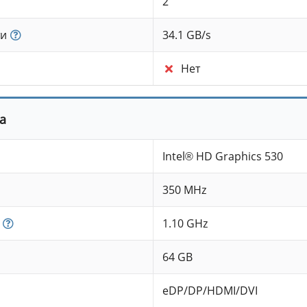
2
ти
34.1 GB/s
Нет
а
Intel® HD Graphics 530
350 MHz
1.10 GHz
64 GB
eDP/DP/HDMI/DVI