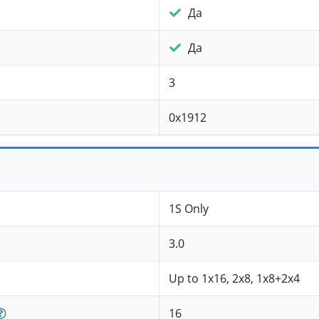
Да
Да
3
0x1912
1S Only
3.0
Up to 1x16, 2x8, 1x8+2x4
16