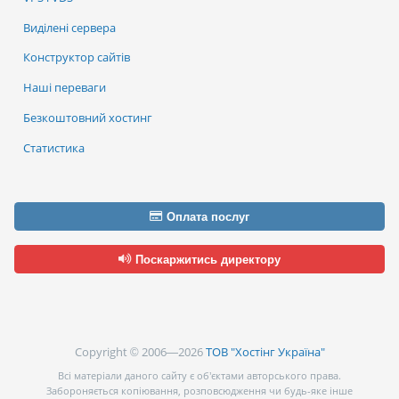
Виділені сервера
Конструктор сайтів
Наші переваги
Безкоштовний хостинг
Статистика
Оплата послуг
Поскаржитись директору
Copyright © 2006—2026
ТОВ "Хостінг Україна"
Всі матеріали даного сайту є об’єктами авторського права.
Забороняється копіювання, розповсюдження чи будь-яке інше