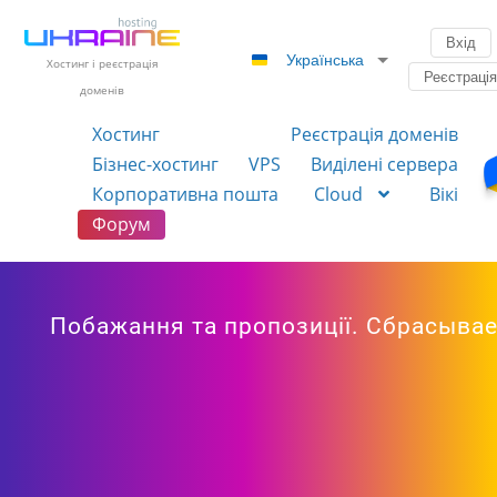
Вхід
Українська
Хостинг і реєстрація
Реєстраці
доменів
Хостинг
Реєстрація доменів
Бізнес-хостинг
VPS
Виділені сервера
Корпоративна пошта
Cloud
Вікі
Форум
Побажання та пропозиції. Сбрасывае