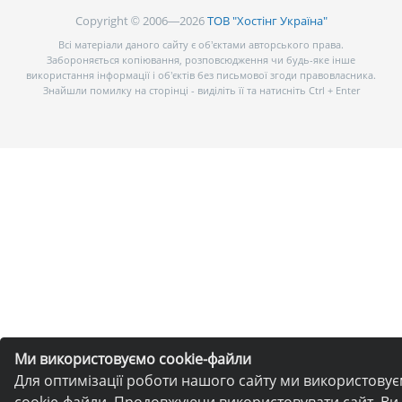
Copyright © 2006—2026
ТОВ "Хостінг Україна"
Всі матеріали даного сайту є об’єктами авторського права.
Забороняється копіювання, розповсюдження чи будь-яке інше
використання інформації і об’єктів без письмової згоди правовласника.
Знайшли помилку на сторінці - виділіть її та натисніть Ctrl + Enter
Ми використовуємо cookie-файли
Для оптимізації роботи нашого сайту ми використову
cookie-файли. Продовжуючи використовувати сайт, Ви