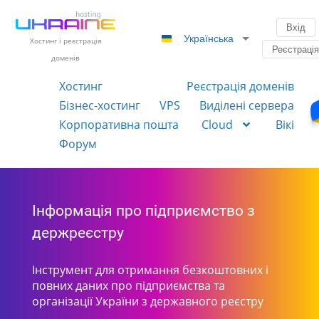
Вхід
Українська
Хостинг і реєстрація
Реєстраці
доменів
Хостинг
Реєстрація доменів
Бізнес-хостинг
VPS
Виділені сервера
Корпоративна пошта
Cloud
Вікі
Форум
Інформація про підприємство з
держреєстру
Інструмент для отримання безкоштовних і
повних даних про підприємства та
організації України з державного реєстру