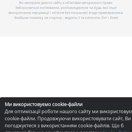
Всі матеріали даного сайту є об’єктами авторського права.
Забороняється копіювання, розповсюдження чи будь-яке інше
використання інформації і об’єктів без письмової згоди правовласника.
Знайшли помилку на сторінці - виділіть її та натисніть Ctrl + Enter
Ми використовуємо cookie-файли
Для оптимізації роботи нашого сайту ми використову
cookie-файли. Продовжуючи використовувати сайт, Ви
погоджуєтеся з використанням cookie-файлів. Що б