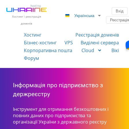
Вхід
Українська
Хостинг і реєстрація
Реєстраці
доменів
Хостинг
Реєстрація доменів
Бізнес-хостинг
VPS
Виділені сервера
Корпоративна пошта
Cloud
Вікі
Форум
Інформація про підприємство з
держреєстру
Інструмент для отримання безкоштовних і
повних даних про підприємства та
організації України з державного реєстру