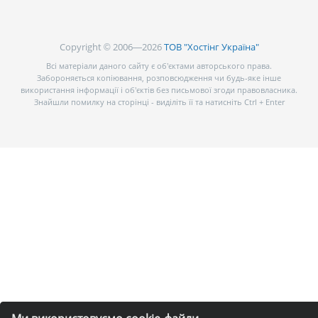
Copyright © 2006—2026
ТОВ "Хостінг Україна"
Всі матеріали даного сайту є об’єктами авторського права.
Забороняється копіювання, розповсюдження чи будь-яке інше
використання інформації і об’єктів без письмової згоди правовласника.
Знайшли помилку на сторінці - виділіть її та натисніть Ctrl + Enter