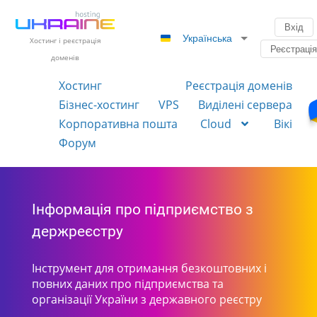
Вхід
Українська
Хостинг і реєстрація
Реєстраці
доменів
Хостинг
Реєстрація доменів
Бізнес-хостинг
VPS
Виділені сервера
Корпоративна пошта
Cloud
Вікі
Форум
Інформація про підприємство з
держреєстру
Інструмент для отримання безкоштовних і
повних даних про підприємства та
організації України з державного реєстру