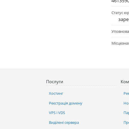
461359
Статус ю
заре
Уповнова
Місцезна
Послуги
Ком
Хостинг
Ре
Реєстрація домену
Но
VPS і VDS
Па
Виділені сервера
Пр