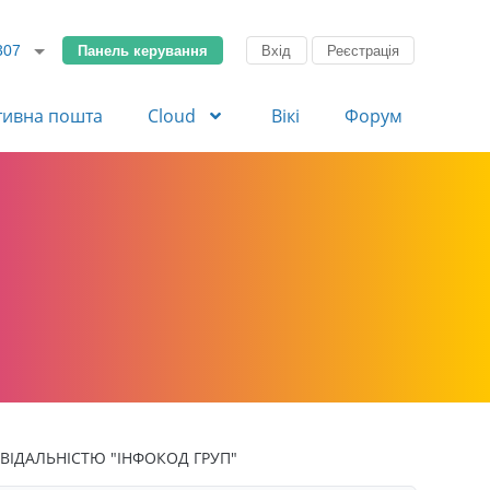
Панель керування
Вхід
Реєстрація
307
тивна пошта
Cloud
Вікі
Форум
ІДАЛЬНІСТЮ "ІНФОКОД ГРУП"