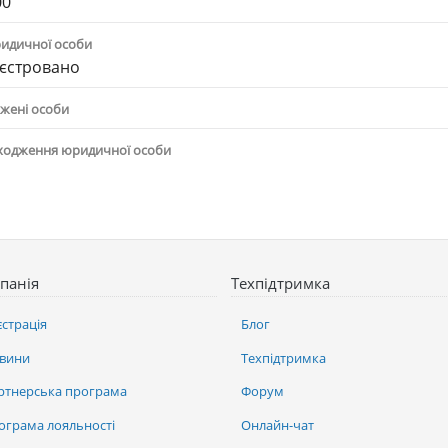
00
ридичної особи
єстровано
жені особи
ходження юридичної особи
панія
Техпідтримка
єстрація
Блог
вини
Техпідтримка
ртнерська програма
Форум
ограма лояльності
Онлайн-чат