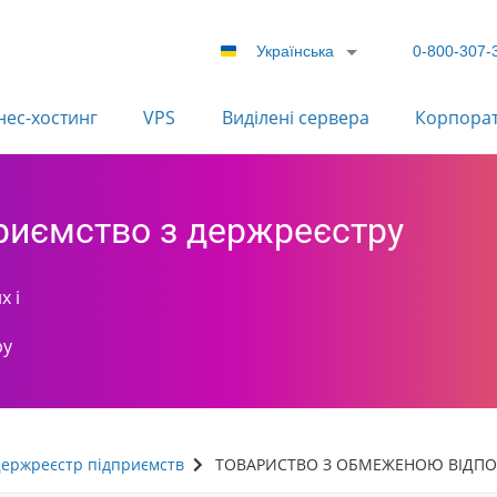
Українська
0-800-307-
нес-хостинг
VPS
Виділені сервера
Корпора
приємство з держреєстру
х і
ру
ержреєстр підприємств
ТОВАРИСТВО З ОБМЕЖЕНОЮ ВІДПОВ