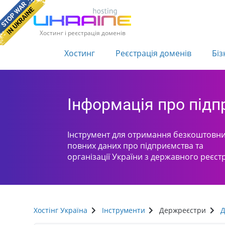
Хостинг і реєстрація доменів
Хостинг
Реєстрація доменів
Біз
Інформація про під
Інструмент для отримання безкоштовни
повних даних про підприємства та
організації України з державного реєст
Хостінг Україна
Інструменти
Держреєстри
Д