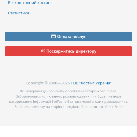
Безкоштовний хостинг
Статистика
Оплата послуг
Поскаржитись директору
Copyright © 2006—2026
ТОВ "Хостінг Україна"
Всі матеріали даного сайту є об’єктами авторського права.
Забороняється копіювання, розповсюдження чи будь-яке інше
використання інформації і об’єктів без письмової згоди правовласника.
Знайшли помилку на сторінці - виділіть її та натисніть Ctrl + Enter