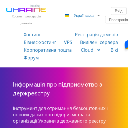
Вхід
Українська
Хостинг і реєстрація
Реєстраці
доменів
Хостинг
Реєстрація доменів
Бізнес-хостинг
VPS
Виділені сервера
Корпоративна пошта
Cloud
Вікі
Форум
Інформація про підприємство з
держреєстру
Інструмент для отримання безкоштовних і
повних даних про підприємства та
організації України з державного реєстру