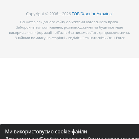
Copyright © 2006—2026
ТОВ "Хостінг Україна"
Всі матеріали даного сайту є об’єктами авторського права.
Забороняється копіювання, розповсюдження чи будь-яке інше
використання інформації і об’єктів без письмової згоди правовласника.
Знайшли помилку на сторінці - виділіть її та натисніть Ctrl + Enter
Ми використовуємо cookie-файли
Для оптимізації роботи нашого сайту ми використову