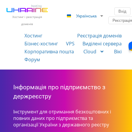
Вхід
Українська
Хостинг і реєстрація
Реєстраці
доменів
Хостинг
Реєстрація доменів
Бізнес-хостинг
VPS
Виділені сервера
Корпоративна пошта
Cloud
Вікі
Форум
Інформація про підприємство з
держреєстру
Інструмент для отримання безкоштовних і
повних даних про підприємства та
організації України з державного реєстру