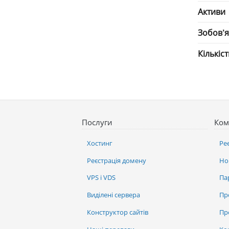
Активи
Зобов’
Кількіс
Послуги
Ком
Хостинг
Ре
Реєстрація домену
Но
VPS і VDS
Па
Виділені сервера
Пр
Конструктор сайтів
Пр