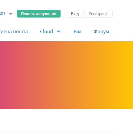
Панель керування
Вхід
Реєстрація
307
тивна пошта
Cloud
Вікі
Форум