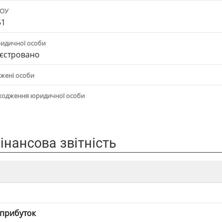
ПОУ
51
ридичної особи
єстровано
жені особи
ходження юридичної особи
інансова звітність
 прибуток