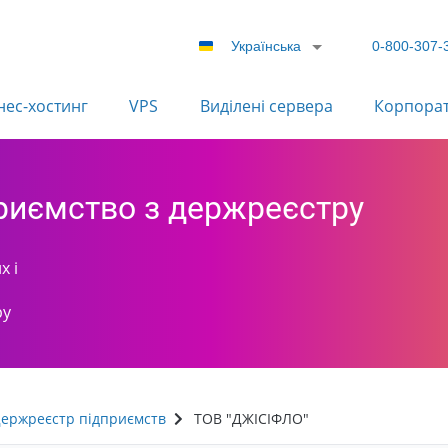
Українська
0-800-307-
нес-хостинг
VPS
Виділені сервера
Корпора
приємство з держреєстру
х і
ру
ержреєстр підприємств
ТОВ "ДЖІСІФЛО"