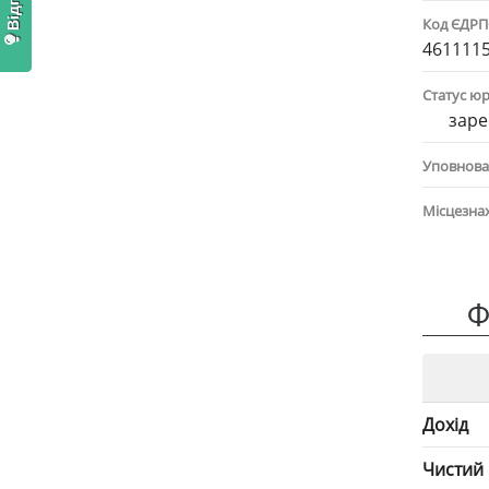
Код ЄДР
461111
Статус ю
заре
Уповнова
Місцезна
Ф
Дохід
Чистий