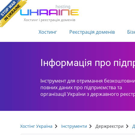
Хостинг і реєстрація доменів
Хостинг
Реєстрація доменів
Біз
Інформація про під
Інструмент для отримання безкоштовни
повних даних про підприємства та
організації України з державного реєст
Хостінг Україна
Інструменти
Держреєстри
Д