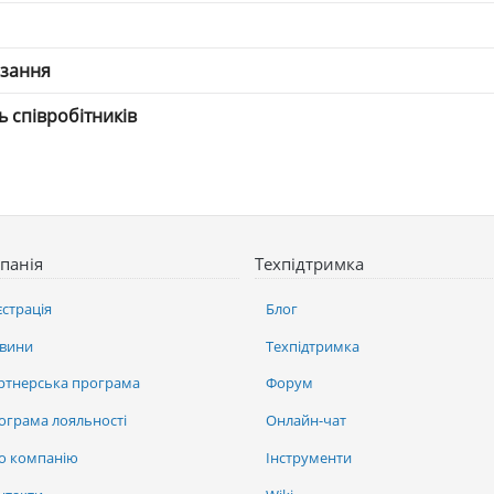
язання
ть співробітників
панія
Техпідтримка
єстрація
Блог
вини
Техпідтримка
ртнерська програма
Форум
ограма лояльності
Онлайн-чат
о компанію
Інструменти