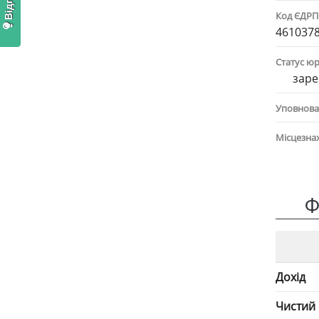
Код ЄДР
461037
Статус ю
заре
Уповнова
Місцезна
Ф
Дохід
Чистий