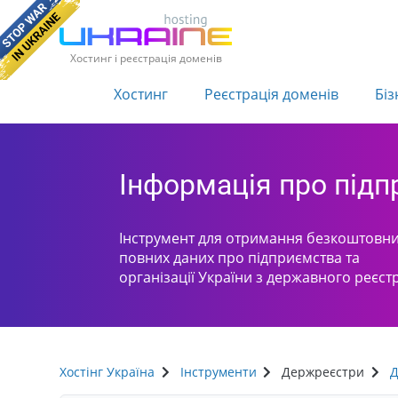
Хостинг і реєстрація доменів
Хостинг
Реєстрація доменів
Біз
Інформація про під
Інструмент для отримання безкоштовни
повних даних про підприємства та
організації України з державного реєст
Хостінг Україна
Інструменти
Держреєстри
Д