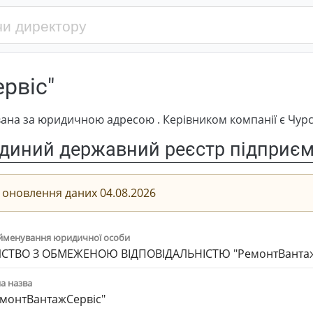
рвіс"
ана за юридичною адресою . Керівником компанії є Чур
диний державний реєстр підприємс
 оновлення даних 04.08.2026
йменування юридичної особи
СТВО З ОБМЕЖЕНОЮ ВІДПОВІДАЛЬНІСТЮ "РемонтВантаж
а назва
емонтВантажСервіс"