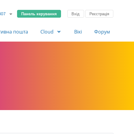
Панель керування
Вхід
Реєстрація
307
тивна пошта
Cloud
Вікі
Форум