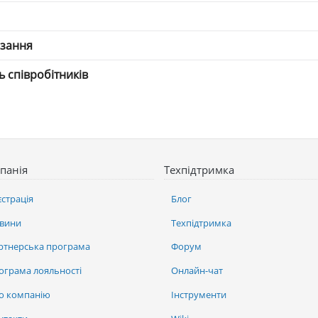
язання
ть співробітників
панія
Техпідтримка
єстрація
Блог
вини
Техпідтримка
ртнерська програма
Форум
ограма лояльності
Онлайн-чат
о компанію
Інструменти