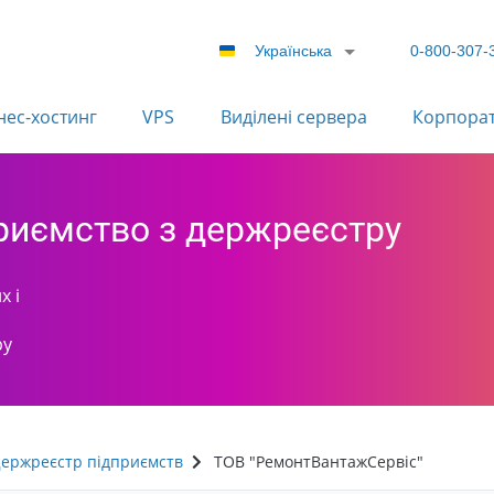
Українська
0-800-307-
нес-хостинг
VPS
Виділені сервера
Корпора
приємство з держреєстру
х і
ру
ержреєстр підприємств
ТОВ "РемонтВантажСервіс"