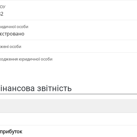
ПОУ
82
ридичної особи
єстровано
жені особи
ходження юридичної особи
інансова звітність
 прибуток