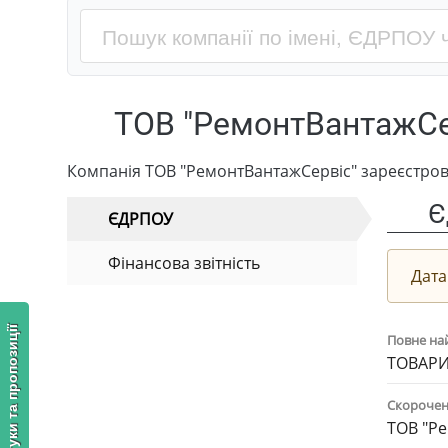
ТОВ "РемонтВантажСе
Компанія ТОВ "РемонтВантажСервіс" зареєстров
Є
ЄДРПОУ
Фінансова звітність
Дата
Відгуки та пропозиції
Повне на
ТОВАРИ
Скорочен
ТОВ "Р