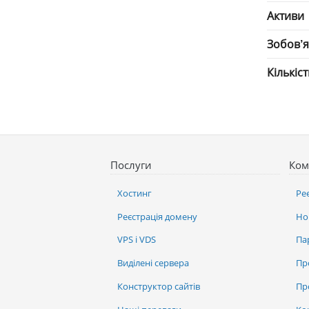
Активи
Зобов’
Кількіс
Послуги
Ком
Хостинг
Ре
Реєстрація домену
Но
VPS і VDS
Па
Виділені сервера
Пр
Конструктор сайтів
Пр