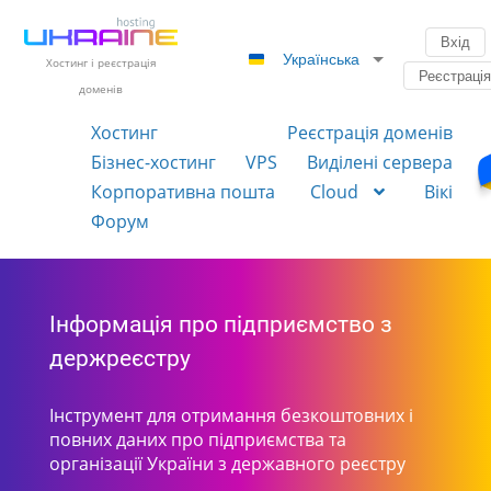
Вхід
Українська
Хостинг і реєстрація
Реєстраці
доменів
Хостинг
Реєстрація доменів
Бізнес-хостинг
VPS
Виділені сервера
Корпоративна пошта
Cloud
Вікі
Форум
Інформація про підприємство з
держреєстру
Інструмент для отримання безкоштовних і
повних даних про підприємства та
організації України з державного реєстру