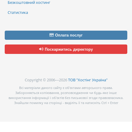
Безкоштовний хостинг
Статистика
Оплата послуг
Поскаржитись директору
Copyright © 2006—2026
ТОВ "Хостінг Україна"
Всі матеріали даного сайту є об’єктами авторського права.
Забороняється копіювання, розповсюдження чи будь-яке інше
використання інформації і об’єктів без письмової згоди правовласника.
Знайшли помилку на сторінці - виділіть її та натисніть Ctrl + Enter