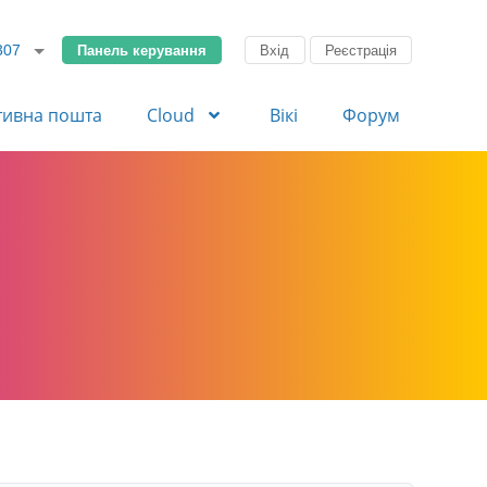
Панель керування
Вхід
Реєстрація
307
тивна пошта
Cloud
Вікі
Форум