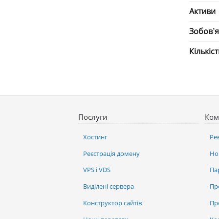
Активи
Зобов’
Кількіс
Послуги
Ком
Хостинг
Ре
Реєстрація домену
Но
VPS і VDS
Па
Виділені сервера
Пр
Конструктор сайтів
Пр