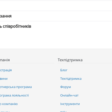
язання
ть співробітників
панія
Техпідтримка
єстрація
Блог
вини
Техпідтримка
ртнерська програма
Форум
ограма лояльності
Онлайн-чат
о компанію
Інструменти