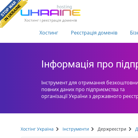
Хостинг і реєстрація доменів
Хостинг
Реєстрація доменів
Біз
Інформація про під
Інструмент для отримання безкоштовни
повних даних про підприємства та
організації України з державного реєст
Хостінг Україна
Інструменти
Держреєстри
Д