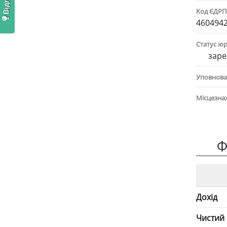
Код ЄДР
460494
Статус ю
заре
Уповнова
Місцезна
Ф
Дохід
Чистий