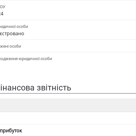
ПОУ
24
ридичної особи
єстровано
жені особи
ходження юридичної особи
інансова звітність
 прибуток