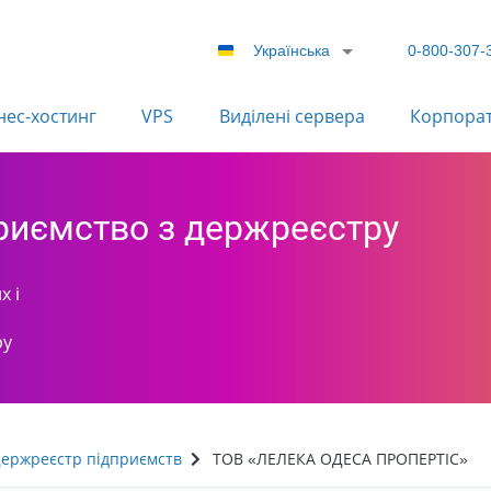
Українська
0-800-307-
нес-хостинг
VPS
Виділені сервера
Корпора
приємство з держреєстру
х і
ру
ержреєстр підприємств
ТОВ «ЛЕЛЕКА ОДЕСА ПРОПЕРТІС»