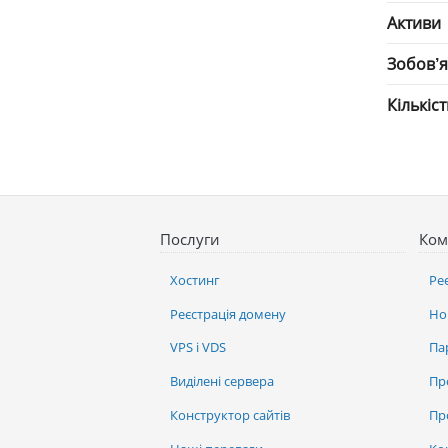
Активи
Зобов’
Кількіс
Послуги
Ком
Хостинг
Ре
Реєстрація домену
Но
VPS і VDS
Па
Виділені сервера
Пр
Конструктор сайтів
Пр