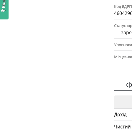
Код ЄДР
460429
Статус ю
заре
Уповнова
Місцезна
Ф
Дохід
Чистий