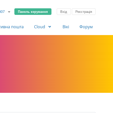
Панель керування
Вхід
Реєстрація
307
тивна пошта
Cloud
Вікі
Форум