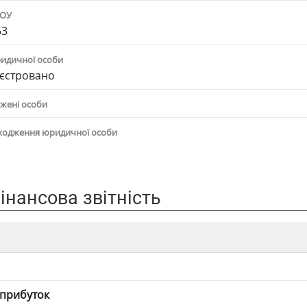
ПОУ
63
ридичної особи
єстровано
жені особи
ходження юридичної особи
інансова звітність
 прибуток