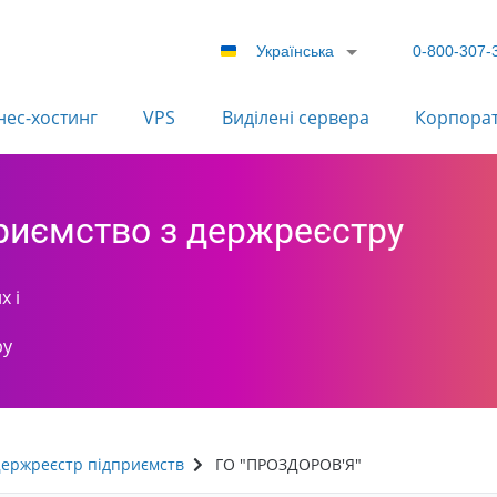
Українська
0-800-307-
нес-хостинг
VPS
Виділені сервера
Корпора
приємство з держреєстру
х і
ру
ержреєстр підприємств
ГО "ПРОЗДОРОВ'Я"