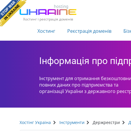
Хостинг і реєстрація доменів
Хостинг
Реєстрація доменів
Біз
Інформація про під
Інструмент для отримання безкоштовни
повних даних про підприємства та
організації України з державного реєст
Хостінг Україна
Інструменти
Держреєстри
Д