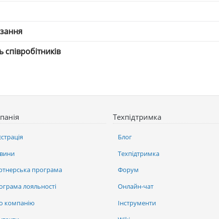
язання
ть співробітників
панія
Техпідтримка
єстрація
Блог
вини
Техпідтримка
ртнерська програма
Форум
ограма лояльності
Онлайн-чат
о компанію
Інструменти