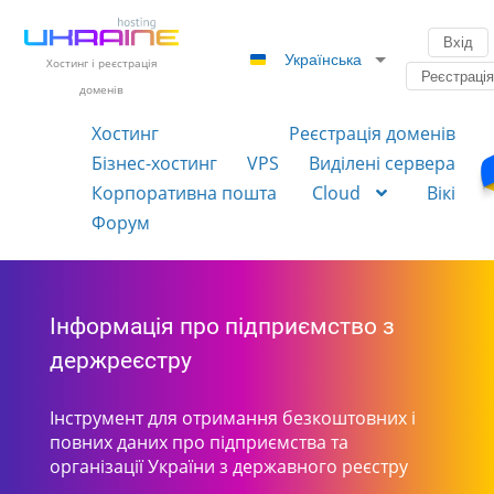
Вхід
Українська
Хостинг і реєстрація
Реєстраці
доменів
Хостинг
Реєстрація доменів
Бізнес-хостинг
VPS
Виділені сервера
Корпоративна пошта
Cloud
Вікі
Форум
Інформація про підприємство з
держреєстру
Інструмент для отримання безкоштовних і
повних даних про підприємства та
організації України з державного реєстру