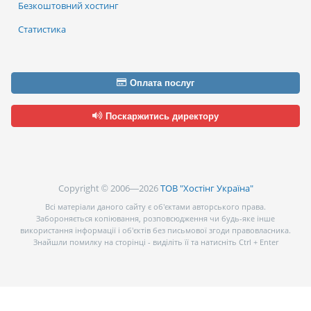
Безкоштовний хостинг
Статистика
Оплата послуг
Поскаржитись директору
Copyright © 2006—2026
ТОВ "Хостінг Україна"
Всі матеріали даного сайту є об’єктами авторського права.
Забороняється копіювання, розповсюдження чи будь-яке інше
використання інформації і об’єктів без письмової згоди правовласника.
Знайшли помилку на сторінці - виділіть її та натисніть Ctrl + Enter