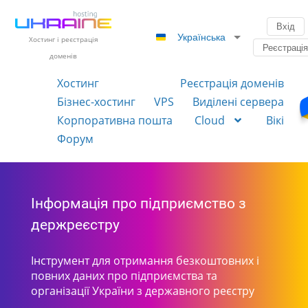
Вхід
Українська
Хостинг і реєстрація
Реєстраці
доменів
Хостинг
Реєстрація доменів
Бізнес-хостинг
VPS
Виділені сервера
Корпоративна пошта
Cloud
Вікі
Форум
Інформація про підприємство з
держреєстру
Інструмент для отримання безкоштовних і
повних даних про підприємства та
організації України з державного реєстру