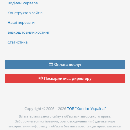
Виділені сервера
Конструктор сайтів
Наші переваги
Безкоштовний хостинг
Статистика
Оплата послуг
Поскаржитись директору
Copyright © 2006—2026
ТОВ "Хостінг Україна"
Всі матеріали даного сайту є об’єктами авторського права.
Забороняється копіювання, розповсюдження чи будь-яке інше
використання інформації і об’єктів без письмової згоди правовласника.