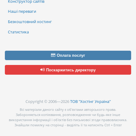
Конструктор сайтів
Наші переваги
Безкоштовний хостинг
Статистика
Оплата послуг
Поскаржитись директору
Copyright © 2006—2026
ТОВ "Хостінг Україна"
Всі матеріали даного сайту є об’єктами авторського права.
Забороняється копіювання, розповсюдження чи будь-яке інше
використання інформації і об’єктів без письмової згоди правовласника.
Знайшли помилку на сторінці - виділіть її та натисніть Ctrl + Enter