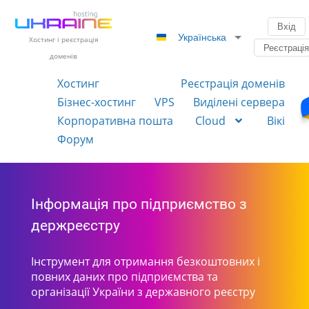
Вхід
Українська
Хостинг і реєстрація
Реєстраці
доменів
Хостинг
Реєстрація доменів
Бізнес-хостинг
VPS
Виділені сервера
Корпоративна пошта
Cloud
Вікі
Форум
Інформація про підприємство з
держреєстру
Інструмент для отримання безкоштовних і
повних даних про підприємства та
організації України з державного реєстру