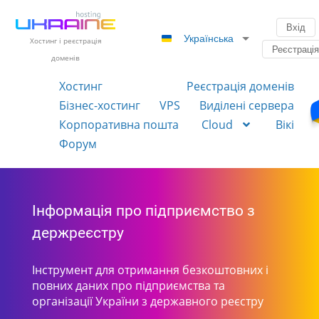
Вхід
Українська
Хостинг і реєстрація
Реєстраці
доменів
Хостинг
Реєстрація доменів
Бізнес-хостинг
VPS
Виділені сервера
Корпоративна пошта
Cloud
Вікі
Форум
Інформація про підприємство з
держреєстру
Інструмент для отримання безкоштовних і
повних даних про підприємства та
організації України з державного реєстру