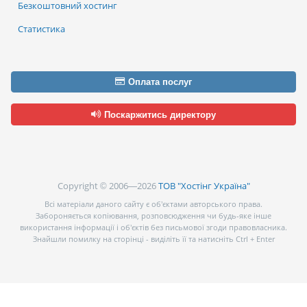
Безкоштовний хостинг
Статистика
Оплата послуг
Поскаржитись директору
Copyright © 2006—2026
ТОВ "Хостінг Україна"
Всі матеріали даного сайту є об’єктами авторського права.
Забороняється копіювання, розповсюдження чи будь-яке інше
використання інформації і об’єктів без письмової згоди правовласника.
Знайшли помилку на сторінці - виділіть її та натисніть Ctrl + Enter