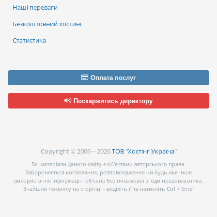
Наші переваги
Безкоштовний хостинг
Статистика
Оплата послуг
Поскаржитись директору
Copyright © 2006—2026
ТОВ "Хостінг Україна"
Всі матеріали даного сайту є об’єктами авторського права.
Забороняється копіювання, розповсюдження чи будь-яке інше
використання інформації і об’єктів без письмової згоди правовласника.
Знайшли помилку на сторінці - виділіть її та натисніть Ctrl + Enter