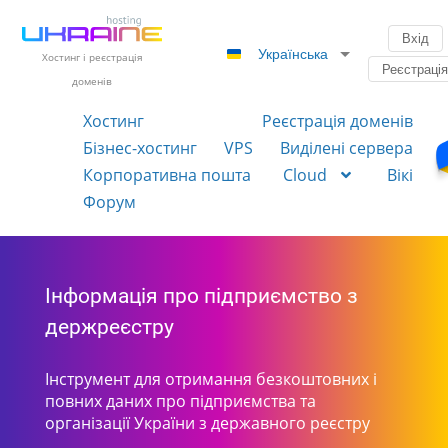
Вхід
Українська
Хостинг і реєстрація
Реєстраці
доменів
Хостинг
Реєстрація доменів
Бізнес-хостинг
VPS
Виділені сервера
Корпоративна пошта
Cloud
Вікі
Форум
Інформація про підприємство з
держреєстру
Інструмент для отримання безкоштовних і
повних даних про підприємства та
організації України з державного реєстру