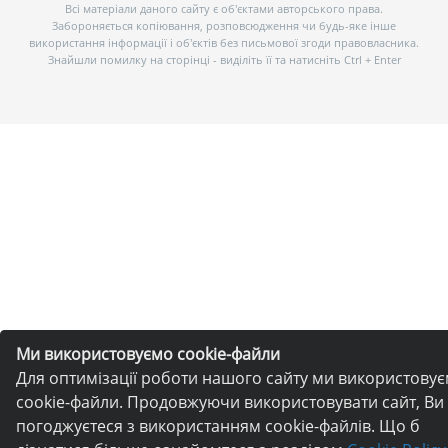
Всі матеріали даного сайту є об’єктами авторського права.
Забороняється копіювання, розповсюдження чи будь-яке інше
використання інформації і об’єктів без письмової згоди правовласника.
Знайшли помилку на сторінці - виділіть її та натисніть Ctrl + Enter
Ми використовуємо cookie-файли
Для оптимізації роботи нашого сайту ми використову
cookie-файли. Продовжуючи використовувати сайт, Ви
погоджуєтеся з використанням cookie-файлів. Що б