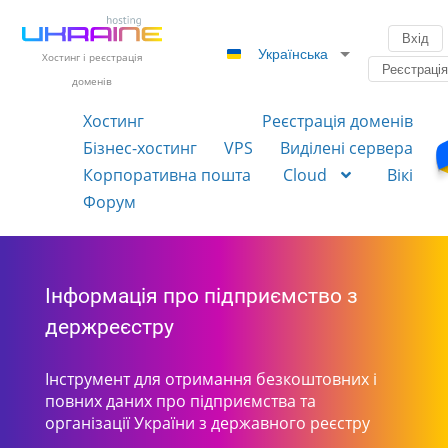
Вхід
Українська
Хостинг і реєстрація
Реєстраці
доменів
Хостинг
Реєстрація доменів
Бізнес-хостинг
VPS
Виділені сервера
Корпоративна пошта
Cloud
Вікі
Форум
Інформація про підприємство з
держреєстру
Інструмент для отримання безкоштовних і
повних даних про підприємства та
організації України з державного реєстру