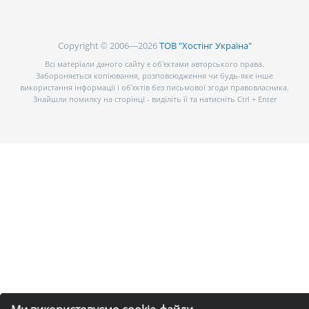
Copyright © 2006—2026
ТОВ "Хостінг Україна"
Всі матеріали даного сайту є об’єктами авторського права.
Забороняється копіювання, розповсюдження чи будь-яке інше
використання інформації і об’єктів без письмової згоди правовласника.
Знайшли помилку на сторінці - виділіть її та натисніть Ctrl + Enter