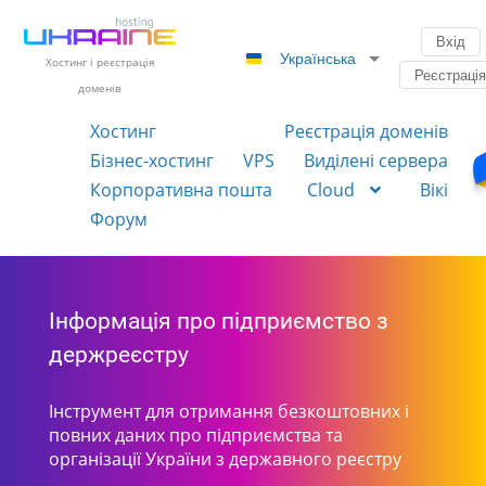
Вхід
Українська
Хостинг і реєстрація
Реєстраці
доменів
Хостинг
Реєстрація доменів
Бізнес-хостинг
VPS
Виділені сервера
Корпоративна пошта
Cloud
Вікі
Форум
Інформація про підприємство з
держреєстру
Інструмент для отримання безкоштовних і
повних даних про підприємства та
організації України з державного реєстру