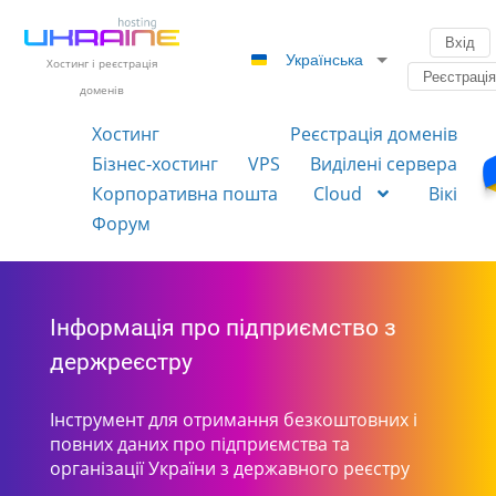
Вхід
Українська
Хостинг і реєстрація
Реєстраці
доменів
Хостинг
Реєстрація доменів
Бізнес-хостинг
VPS
Виділені сервера
Корпоративна пошта
Cloud
Вікі
Форум
Інформація про підприємство з
держреєстру
Інструмент для отримання безкоштовних і
повних даних про підприємства та
організації України з державного реєстру