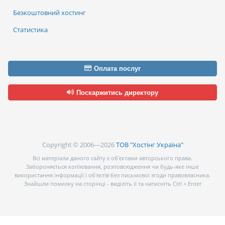
Безкоштовний хостинг
Статистика
Оплата послуг
Поскаржитись директору
Copyright © 2006—2026
ТОВ "Хостінг Україна"
Всі матеріали даного сайту є об’єктами авторського права.
Забороняється копіювання, розповсюдження чи будь-яке інше
використання інформації і об’єктів без письмової згоди правовласника.
Знайшли помилку на сторінці - виділіть її та натисніть Ctrl + Enter