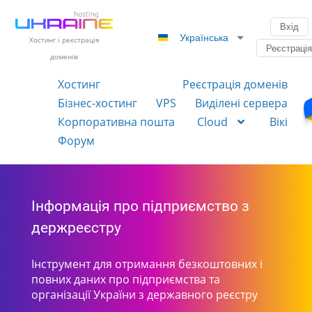
Вхід
Українська
Хостинг і реєстрація
Реєстраці
доменів
Хостинг
Реєстрація доменів
Бізнес-хостинг
VPS
Виділені сервера
Корпоративна пошта
Cloud
Вікі
Форум
Інформація про підприємство з
держреєстру
Інструмент для отримання безкоштовних і
повних даних про підприємства та
організації України з державного реєстру