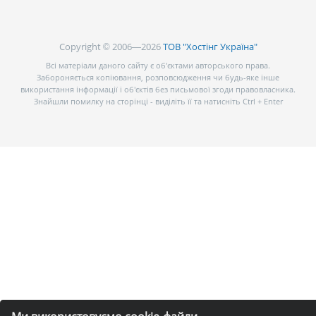
Copyright © 2006—2026
ТОВ "Хостінг Україна"
Всі матеріали даного сайту є об’єктами авторського права.
Забороняється копіювання, розповсюдження чи будь-яке інше
використання інформації і об’єктів без письмової згоди правовласника.
Знайшли помилку на сторінці - виділіть її та натисніть Ctrl + Enter